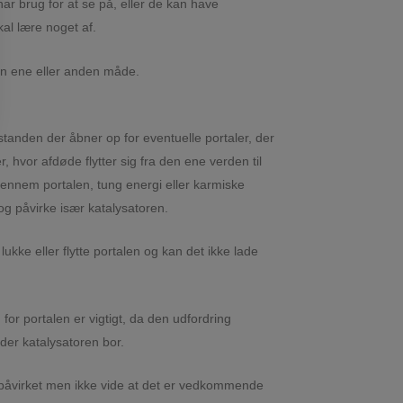
har brug for at se på, eller de kan have
skal lære noget af.
en ene eller anden måde.
standen der åbner op for eventuelle portaler, der
, hvor afdøde flytter sig fra den ene verden til
gennem portalen, tung energi eller karmiske
g påvirke især katalysatoren.
lukke eller flytte portalen og kan det ikke lade
or portalen er vigtigt, da den udfordring
der katalysatoren bor.
påvirket men ikke vide at det er vedkommende