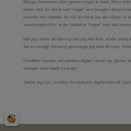
Mange mennesker som oplever noget af dette, bliver som 
lukker ned, for det er nok “noget” som foregår i deres hov
kommer ind i billedet, for når du netop har det sådan, er 
sandsynlighed for, at der faktisk er “noget” som skal rense
Når jeg renser dit hjem op kan jeg ikke love, at der aldrig
det er umuligt. Derimod gemmegår jeg hele dit hjem, finder
Fortæller hvordan det påvirker dig/jer, renser op, fjerner 
energier med hjælp fra engle.
Sætter dig ind i, hvordan du beskytter dig/familien så “pro