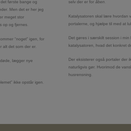
det første bange og
selv der er for
åben
.
eder. Men det er her jeg
Katalysatoren skal lære hvordan 
der meget stor
portalerne, og hjælpe til med at lu
s op og fjernes.
Det gøres i særskilt session i min
 kommer “noget” igen, for
katalysatoren, hvad det konkret d
 alt det som der er.
Der eksisterer også portaler der i
afdøde, lægger nye
naturligvis gør. Hvorimod de van
husrensning.
blemet” ikke opstår igen.