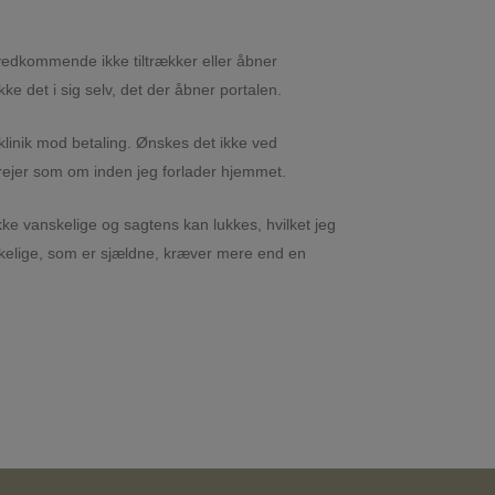
vedkommende ikke tiltrækker eller åbner
kke det i sig selv, det der åbner portalen.
 klinik mod betaling. Ønskes det ikke ved
rejer som om inden jeg forlader hjemmet.
kke vanskelige og sagtens kan lukkes, hvilket jeg
skelige, som er sjældne, kræver mere end en