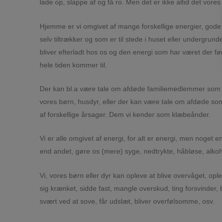
lade op, slappe af og få ro. Men det er ikke altid det vores
Hjemme er vi omgivet af mange forskellige energier, gode s
selv tiltrækker og som er til stede i huset eller undergru
bliver efterladt hos os og den energi som har været der f
hele tiden kommer til.
Der kan bl.a være tale om afdøde familiemedlemmer som 
vores børn, husdyr, eller der kan være tale om afdøde so
af forskellige årsager. Dem vi kender som klæbeånder.
Vi er alle omgivet af energi, for alt er energi, men noget
end andet, gøre os (mere) syge, nedtrykte, håbløse, alkoh
Vi, vores børn eller dyr kan opleve at blive overvåget, ople
sig krænket, sidde fast, mangle overskud, ting forsvinder, b
svært ved at sove, får udslæt, bliver overfølsomme, osv.