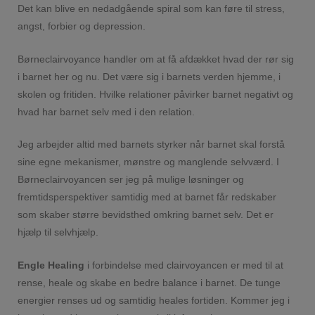
Det kan blive en nedadgående spiral som kan føre til stress,
angst, forbier og depression.
Børneclairvoyance handler om at få afdækket hvad der rør sig
i barnet her og nu. Det være sig i barnets verden hjemme, i
skolen og fritiden. Hvilke relationer påvirker barnet negativt og
hvad har barnet selv med i den relation.
Jeg arbejder altid med barnets styrker når barnet skal forstå
sine egne mekanismer, mønstre og manglende selvværd. I
Børneclairvoyancen ser jeg på mulige løsninger og
fremtidsperspektiver samtidig med at barnet får redskaber
som skaber større bevidsthed omkring barnet selv. Det er
hjælp til selvhjælp.
Engle Healing
i forbindelse med clairvoyancen er med til at
rense, heale og skabe en bedre balance i barnet. De tunge
energier renses ud og samtidig heales fortiden. Kommer jeg i