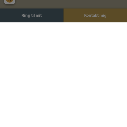
(+45) 29 39 89 06
Ring til mit
Kontakt mig
lysenergi@hotmail.dk
Facebook:
/detlysende.dk
CVR.nr.: 41004479
BEHANDLINGER
Dynamisk Clairvoyance
Spirituelt Lederskab og Bevidsthed
Uddannelse til Clairvoyant
Ugens Horoskop
Fødselshoroskop
SOCIALS OG BOOKING