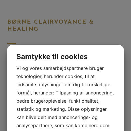
BØRNE CLAIRVOYANCE &
HEALING
Samtykke til cookies
Bliv bevidst omkring dit barn og barnets indre fortælling.
Vi og vores samarbejdspartnere bruger
Har du et barn, hvor du eller barnet oplever udfordringer ifht.
teknologier, herunder cookies, til at
at være:
indsamle oplysninger om dig til forskellige
formål, herunder: Tilpasning af annoncering,
Sensitiv
bedre brugeroplevelse, funktionalitet,
Sårbar
statistik og marketing. Disse oplysninger
Forstå verden
kan blive delt med annoncerings- og
I skolen
Hjemme
analysepartnere, som kan kombinere dem