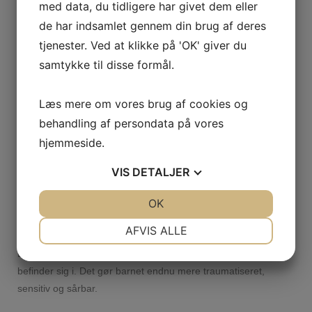
Meget følsom
med data, du tidligere har givet dem eller
Indadvendt
de har indsamlet gennem din brug af deres
Stresset og have fysiske symptomer
tjenester. Ved at klikke på 'OK' giver du
Ændringer i adfærdren
samtykke til disse formål.
Vrede
Destruktiv
Læs mere om vores brug af cookies og
Osv.
behandling af persondata på vores
Som forældre kan det være svært at finde ud af, hvordan det
hjemmeside.
helt hænger sammen og hvor du skal starte med at hjælpe.
VIS
DETALJER
Når barnet har det svært vil det i rigtig mange tilfælde være
JA
NEJ
OK
JA
NEJ
barnet som føler sig forkert og den negative spejlingen i
omgivelserne tager til.
NØDVENDIGE
PRÆFERENCER
AFVIS ALLE
JA
NEJ
JA
NEJ
Barnet føler sig alene og lidt fortabt af den verden barnet
befinder sig i. Det gør barnet endnu mere traumatiseret,
MARKETING
STATISTIK
sensitiv og sårbar.