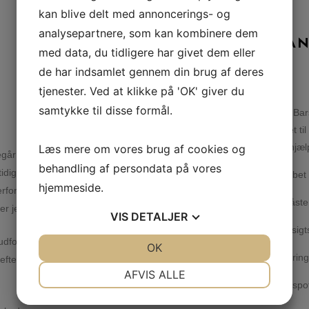
kan blive delt med annoncerings- og
analysepartnere, som kan kombinere dem
BEHAN
med data, du tidligere har givet dem eller
de har indsamlet gennem din brug af deres
tjenester. Ved at klikke på 'OK' giver du
samtykke til disse formål.
Access Bars
velegnet t
bl.a. afhjæl
Læs mere om vores brug af cookies og
r ved, at jeg blidt berører 32 punkter
behandling af persondata på vores
tidig arbejder jeg med clairvoyance,
Ophobet 
hjemmeside.
erfor vil jeg modtage beskeder om
Fastlåst
jeg dig til at give slip og blive fri.
VIS
DETALJER
Uhensigt
ordringer er. Derefter ligger du fuldt
JA
NEJ
OK
JA
NEJ
Blokering
efter kort tid på briksen opleve dyb
NØDVENDIGE
PRÆFERENCER
AFVIS ALLE
Blind spo
JA
NEJ
JA
NEJ