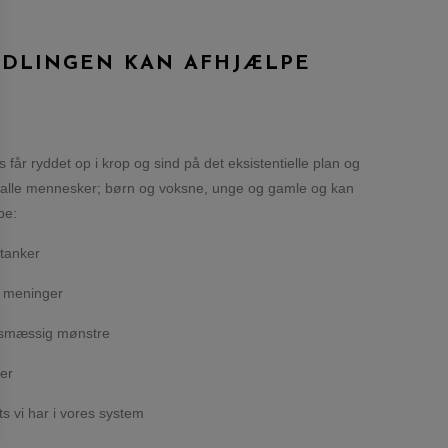
DLINGEN KAN AFHJÆLPE
 får ryddet op i krop og sind på det eksistentielle plan og
il alle mennesker; børn og voksne, unge og gamle og kan
pe:
tanker
e meninger
smæssig mønstre
er
ts vi har i vores system