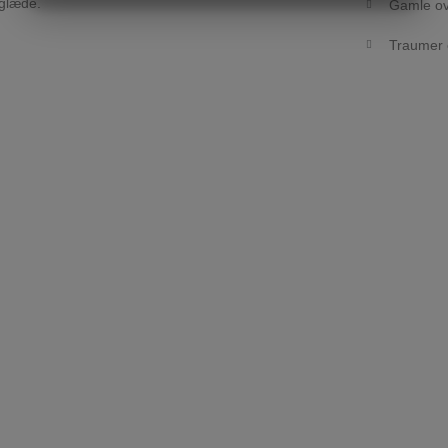
 glæde.
Gamle ov
MARKETING
STATISTIK
Traumer 